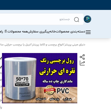
دسته‌بندی محصولات
خانه
پیگیری سفارش
همه محصولات
📄 را
دنیای مینی پرینتر
/
انواع برچسب و کاغذ پرینتر
/
لیبل یا برچسب حرارتی ساخت 
با
mm
بر
دس
ان
ج
ر