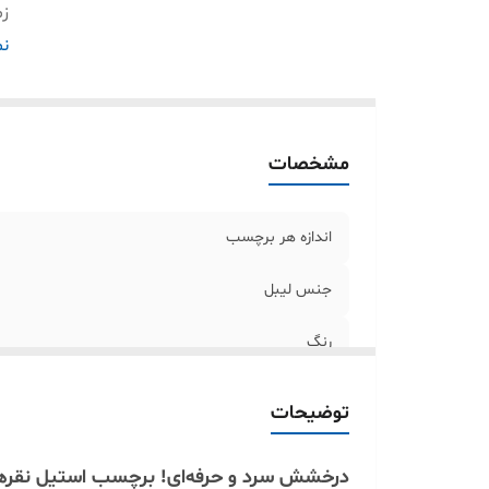
زم
سا
نم
مشخصات
اندازه هر برچسب
جنس لیبل
رنگ
زمان ماندگاری چاپ
توضیحات
سازگاری
درخشش سرد و حرفه‌ای! برچسب استیل نقرهای