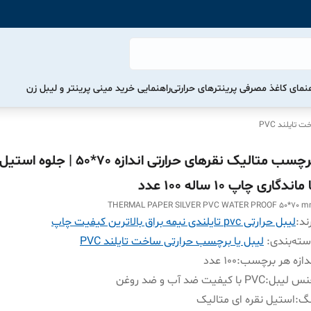
هنمای کاغذ مصرفی پرینترهای حرارتی
راهنمایی خرید مینی پرینتر و لیبل زن
تایلند PVC
برچسب متالیک نقرهای حرارتی اندازه 70*
 ماندگاری چاپ ۱۰ ساله 100 عدد
THERMAL PAPER SILVER PVC WATER PROOF 50*70 
ند:
لیبل حرارتی pvc تایلندی نیمه براق بالاترین کیفیت چاپ
ته‌بندی
:
لیبل یا برچسب حرارتی ساخت تایلند PVC
دازه هر برچسب
:
100 عدد
نس لیبل
:
PVC با کیفیت ضد آب و ضد روغن
نگ
:
استیل نقره ای متالیک