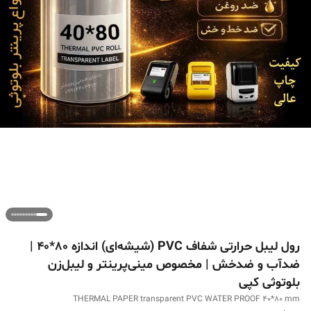
رول لیبل حرارتی شفاف PVC (شیشه‌ای) اندازه 80*40 |
ضدآب و ضدخش | مخصوص مینی‌پرینتر و لیبل‌زن
بلوتوثی کپی
THERMAL PAPER transparent PVC WATER PROOF 40*80 mm