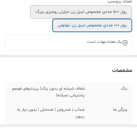
تعداد برچسب
رول 500 عددی مخصوص لیبل زن حرارتی رومیزی بزرگ
رول 100 عددی مخصوص لیبل زن بلوتوثی
یک هفته مهلت تست
مشخصات
رنگ
شفاف شیشه ای بدون رنگ( پرینترهای فوممو
پشتیبانی نمیکنه)
ویژگی ها
ضدآب | ضدروغن | ضدخش | بدون نیاز به
ریبون
جنس لیبل
لیبل حرارتی ضد آب pvc پاره نشو