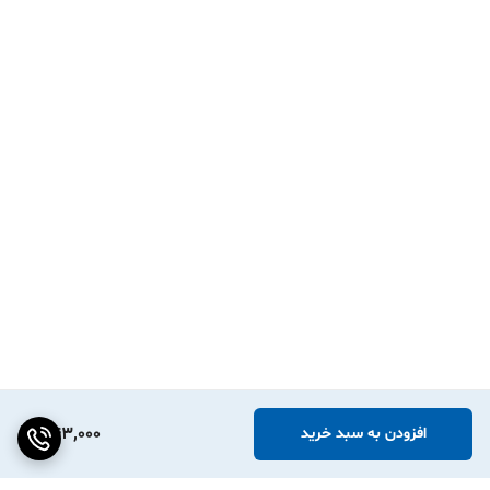
آشپزخانه.
⚙️ مشخصات فنی دقیق (Technical Specs)
ویژگی توضیحات
جنس PVC شفاف (پلاستیک مقاوم)
نوع چاپ حرارتی مستقیم (Direct Thermal)
رنگ چاپ مشکی (Black)
رنگ زمینه بی‌رنگ (شفاف شیشه‌ای)
نیاز به ریبون خیر (No Ribbon)
قطر مغزی رول ۲۵ میلی‌متر
شکل گوشه‌ها گرد (R2) - جهت زیبایی و جلوگیری از بلند شدن
لبه‌ها
کشور سازنده متریال تایلند (کیفیت A+)
343,000
افزودن به سبد خرید
سطوح مناسب سطوح صاف و صیقلی (شیشه، پلاستیک، فلز)