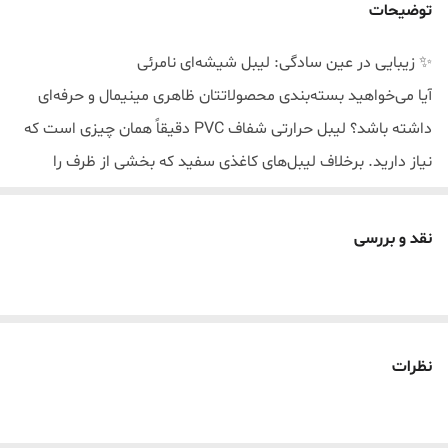
توضیحات
✨ زیبایی در عین سادگی: لیبل شیشه‌ای نامرئی
آیا می‌خواهید بسته‌بندی محصولاتتان ظاهری مینیمال و حرفه‌ای
داشته باشد؟ لیبل حرارتی شفاف PVC دقیقاً همان چیزی است که
نیاز دارید. برخلاف لیبل‌های کاغذی سفید که بخشی از ظرف را
می‌پوشانند، این لیبل به دلیل شفافیت بالا، تقریباً روی سطح محو
شده و حالتی شبیه به “چاپ مستقیم روی بدنه” ایجاد می‌کند.
نقد و بررسی
این محصول از PVC حرارتی درجه یک تایلندی ساخته شده و با
چاپ رنگ مشکی روی زمینه کاملاً شفاف، جلوه‌ای خیره‌کننده به
شیشه‌های مربا، بطری‌های آرایشی، ظروف ادویه و بسته‌بندی‌های
کادویی می‌دهد.
نظرات
🛡 مقاومت مثال‌زدنی (۱۰۰٪ ضدآب و روغن)
نگران پاک شدن نوشته‌ها یا کنده شدن لیبل نباشید!