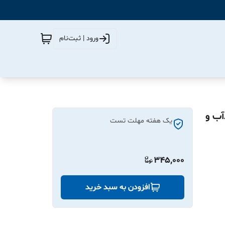
ورود | ثبت‌نام
ه‌ای) اندازه 70*40 | ضدآب و
یک هفته مهلت تست
345,000
افزودن به سبد خرید