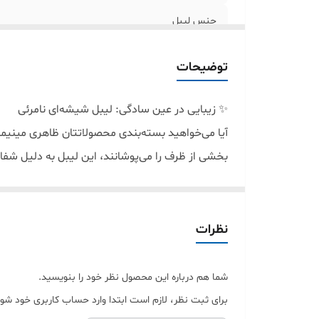
جنس لیبل
توضیحات
✨ زیبایی در عین سادگی: لیبل شیشه‌ای نامرئی
بخشی از ظرف را می‌پوشانند، این لیبل به دلیل شفا
این محصول از PVC حرارتی درجه یک ت
بسته‌بندی‌های کادویی می‌دهد.
🛡 مقاومت مثال‌زدنی (۱۰۰٪ ضدآب و روغن)
نظرات
نگران پاک شدن نوشته‌ها یا کنده شدن لیبل نباشید
ضدآب: قابل شستشو و مقاوم در برابر رطوبت یخچا
شما هم درباره این محصول نظر خود را بنویسید.
ضد روغن: ایده‌آل برای ظروف روغن‌های گیاهی و م
برای ثبت نظر، لازم است ابتدا وارد حساب کاربری خود شوی