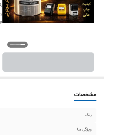
ر
وی
ج
مشخصات
رنگ
ویژگی ها