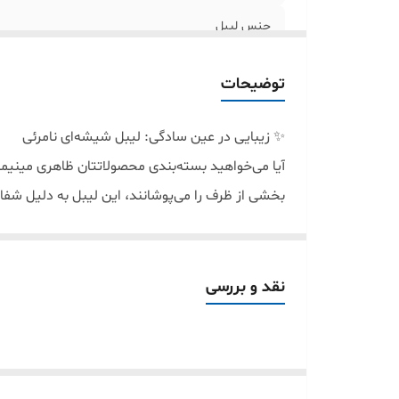
جنس لیبل
توضیحات
✨ زیبایی در عین سادگی: لیبل شیشه‌ای نامرئی
بخشی از ظرف را می‌پوشانند، این لیبل به دلیل شفا
این محصول از PVC حرارتی درجه یک ت
بسته‌بندی‌های کادویی می‌دهد.
🛡 مقاومت مثال‌زدنی (۱۰۰٪ ضدآب و روغن)
نقد و بررسی
نگران پاک شدن نوشته‌ها یا کنده شدن لیبل نباشید
ضدآب: قابل شستشو و مقاوم در برابر رطوبت یخچا
ضد روغن: ایده‌آل برای ظروف روغن‌های گیاهی و م