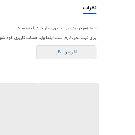
ضدخش: مقاوم در برابر سایش در حمل‌ونقل و استفاد
نظرات
چسب صنعتی: چسبندگی بسیار بالا روی سطوح صاف
🖨 چاپ آسان و مقرون‌به‌صرفه
شما هم درباره این محصول نظر خود را بنویسید.
برای ثبت نظر، لازم است ابتدا وارد حساب کاربری خود شوی
کیفیت عالی چاپ می‌کنند.
✅ ویژگی‌های کلیدی در یک نگاه
افزودن نظر
💧 کاملاً ضدآب و رطوبت (قابل استفاده در محیط م
🛢 مقاوم در برابر روغن، الکل و مواد شیمیایی خانگی
🛡 ضدخش و پارگی (جنس PVC مقاوم)
⚡️ بدون نیاز به ریبون و جوهر (تکنولوژی حرارتی مس
💎 شفافیت کریستالی (زمینه بدون رنگ)
💪 چسبندگی قوی و ماندگار
📱 سازگاری با دستگاه‌ها