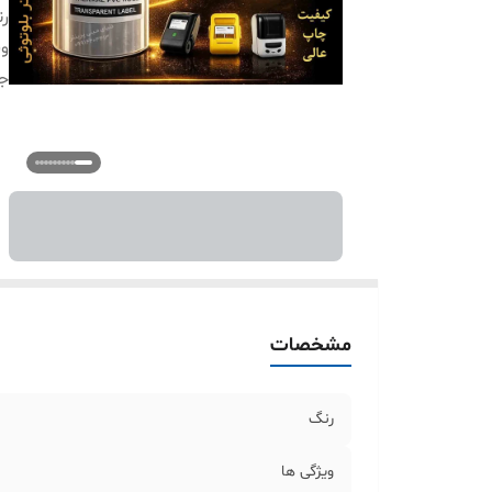
ر
وی
ج
مشخصات
رنگ
ویژگی ها