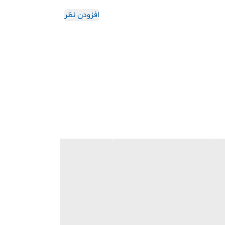
افزودن نظر
جوهر، کارتریج یا ریبون ندارید. این کاغذها از نوع Direct Thermal هستند و تنها با حرارت هد پرینتر، متن‌ها را با رنگ مشکی و