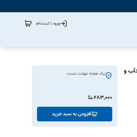
ورود | ثبت‌نام
شیشه‌ای) اندازه 30*25 | ضدآب و
یک هفته مهلت تست
283,000
افزودن به سبد خرید