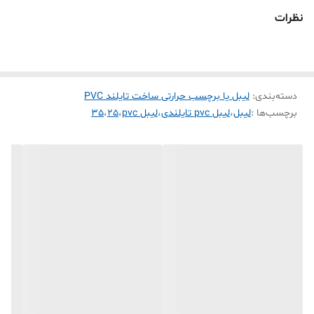
رول برچسب PVC حرارتی سفید ساخت کشور
نظرات
لیبل pvc حرارتی تایلندی اغلب لیبل زن های حرارتی
موجود در بازار رو پشتیبانی میکنه( phomemo ,
marklife . tp260 . detonger . bixelon. chiteng)
دسته‌بندی
:
لیبل یا برچسب حرارتی ساخت تایلند PVC
1- پاره نشو ( به علت pvc بودن بهیچ عنوان پاره نمی شود که ماندگاری
برچسب‌ها :
لیبل
،
لیبل pvc تایلندی
،
لیبل pvc
،
25
،
35
برچسب چاپ شده رو خیلی بالا میبره )
2- ضد آب ( تست چاپ که مدت 24 ساعت لیبل چاپ شده در آب بماند
هیچ تغیری نه کمرنگ پاک نمی شود )
3-ضد سرما ( مانگاری لیبل چاپ شده در فریزر و سردخانه به مدت طولانی
که چسبندگی و رنگ چاپ شده پاک نمی شود )
4- ضد روغن (برای محیط آشپز خانه که در معرض روغن و آب هست این
لیبل بسیار مقاوم هست)
5- نیمه براق (لیبل حرارتی کاغذی در بازار ایران کاملا مات هستند ولی این
لیبل نیمه براق هست به همین علت کیفیت چاپش بسیار با کیفیت تر از