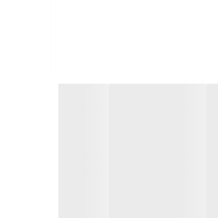
 (iOS)
خود متصل کرده و از
عامل
Windows
یا
macOS
) وصل
خودکار
، به صورت هوشمند اولین
ویژگی از چاپ روی فضای خالی یا
پایان
اخل دستگاه قرار دهید و با خیال