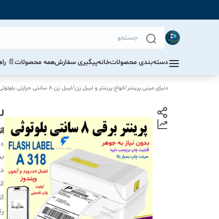
دسته‌بندی محصولات
خانه
پیگیری سفارش
همه محصولات
📄 را
دنیای مینی پرینتر
/
انواع پرینتر و لیبل زن
/
لیبل زن 8 سانتی حرارتی بلوتوثی
ا
18
بر
دس
ان
ات
رن