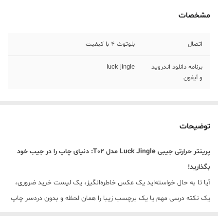
مشخصات
اتصال
بلوتوث 4 با کیفیت
برنامه دانلود اندروید
luck jingle
و آیفون
توضیحات
پرینتر حرارتی جیبی Luck Jingle مدل T02: دنیای چاپ را در جیب خود
بگذارید!
آیا تا به حال خواسته‌اید یک عکس خاطره‌انگیز، یک لیست خرید ضروری،
یک نکته درسی مهم یا یک برچسب زیبا را همان لحظه و بدون دردسر چاپ
کنید؟ با پرینترهای سنتی، جوهرهای گران‌قیمت و کابل‌های دست‌وپاگیر