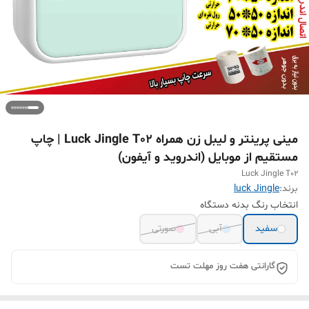
مینی پرینتر و لیبل زن همراه Luck Jingle T02 | چاپ
مستقیم از موبایل (اندروید و آیفون)
Luck Jingle T02
برند:
luck Jingle
انتخاب رنگ بدنه دستگاه
سفید
آبی
صورتی
گارانتی هفت روز مهلت تست