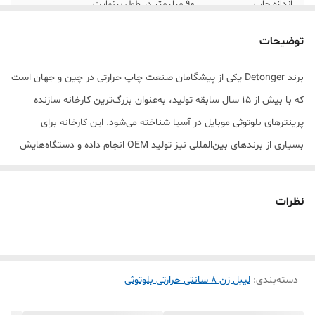
اندازه چاپ
90 میلیمتر در طول بینهایت
رنگ
سفید
توضیحات
اتصال
اتصال بلوتوث موبایل و اتصال به کامپیوتر
برند Detonger یکی از پیشگامان صنعت چاپ حرارتی در چین و جهان است
که با بیش از ۱۵ سال سابقه تولید، به‌عنوان بزرگ‌ترین کارخانه سازنده
درگاه شارژ
تایپ C
پرینترهای بلوتوثی موبایل در آسیا شناخته می‌شود. این کارخانه برای
سنسور تشخیص
بسیار حساس چ(چاپ انواع لیبل )
بسیاری از برندهای بین‌المللی نیز تولید OEM انجام داده و دستگاه‌هایش
فاصله
به بیش از ۸۰ کشور صادر می‌شود.
تولیدات Detonger به دلیل کیفیت ساخت بالا، دوام طولانی هد چاپ و
نظرات
پشتیبانی نرم‌افزاری قوی، در بازارهای اروپا، آمریکا و خاورمیانه محبوبیت
زیادی دارند. همین اعتبار باعث شده مدل DP300 نه‌تنها در چین و
کشورهای آسیایی رکورد فروش بزند، بلکه در ایران هم به‌سرعت جایگاه خود
دسته‌بندی
:
لیبل زن 8 سانتی حرارتی بلوتوثی
را به‌عنوان یک لیبل‌زن حرفه‌ای و همه‌فن‌حریف پیدا کند.
مدل DP300 با پهنای چاپ ۹ سانتی‌متر واقعی، پشتیبانی از ۵۰۰ فونت