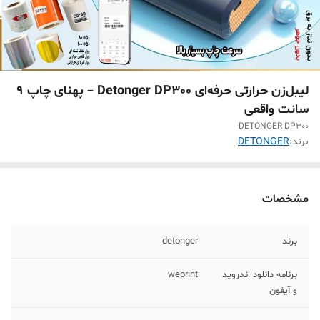
لیبل‌زن حرارتی حرفه‌ای Detonger DP300 – پهنای چاپ ۹
سانت واقعی
DETONGER DP300
برند:
DETONGER
مشخصات
برند
detonger
برنامه دانلود اندروید
weprint
و آیفون