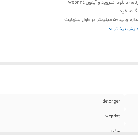
نامه دانلود اندروید و آیفون
:
weprint
نگ
:
سفید
دازه چاپ
:
50 میلیمتر در طول بینهایت
فیت (رزولوشن) چاپ
:
300 DPI
ایش بیشتر
صال
:
اتصال بلوتوث موبایل و اتصال به کامپیوتر
گاه شارژ
:
تایپ C
نسور تشخیص فاصله
:
بسیار حساس چ(چاپ انواع لیبل )
detonger
weprint
سفید