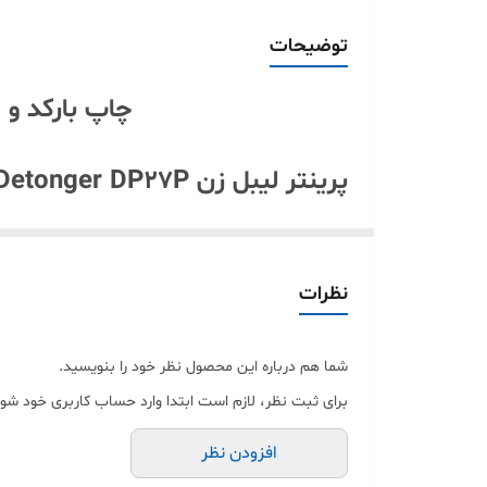
اندازه چاپ
توضیحات
کیفیت (رزولوشن) چاپ
چاپ بارکد و 
اتصال
پرینتر لیبل زن Detonger DP27P: انقلابی در وضوح و کیفیت چاپ
درگاه شارژ
برند 
سنسور تشخیص فاصله
نظرات
به نمایش می گذارد.
این دستگاه برای چه کسانی ضرور
شما هم درباره این محصول نظر خود را بنویسید.
· 📦 مالکان آنلاین شاپ و فروشگاه
برای ثبت نظر، لازم است ابتدا وارد حساب کاربری خود شوی
اسکرین‌شات و بدون نیاز به جوهر!
افزودن نظر
· 🏷 سوپرمارکت‌ها، خرده فروشی‌ها