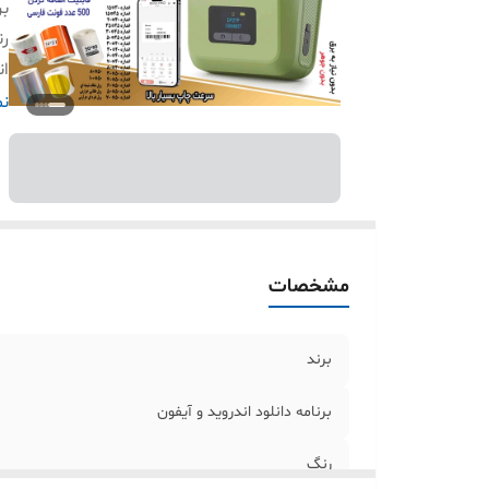
بر
ر
ان
کی
نم
ات
در
س
مشخصات
برند
برنامه دانلود اندروید و آیفون
رنگ