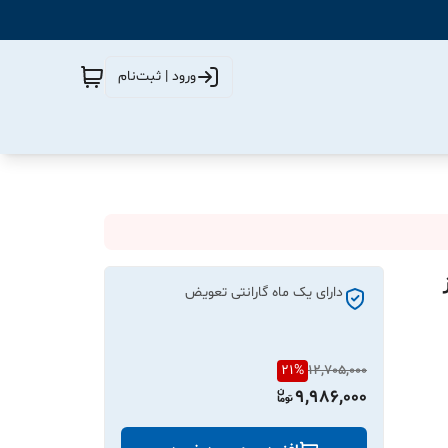
ورود | ثبت‌نام
از
دارای یک ماه گارانتی تعویض
21
%
12,705,000
9,986,000