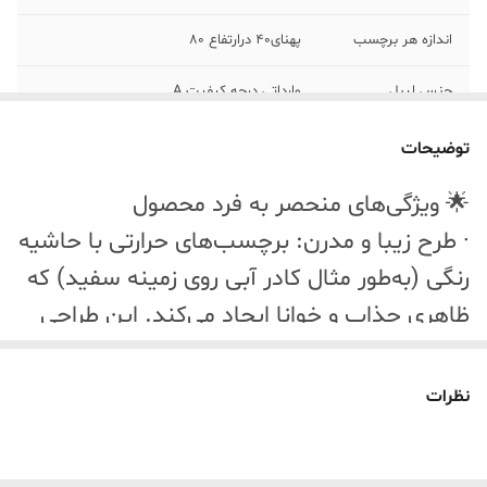
اندازه هر برچسب
پهنای40 درارتفاع 80
جنس لیبل
وارداتی درجه کیفیت A
توضیحات
🌟 ویژگی‌های منحصر به فرد محصول
· طرح زیبا و مدرن: برچسب‌های حرارتی با حاشیه
رنگی (به‌طور مثال کادر آبی روی زمینه سفید) که
ظاهری جذاب و خوانا ایجاد می‌کند. این طراحی
نه‌تنها برای کاربردهای عملی بلکه برای زیباسازی
محصولات نیز ایده‌آل است.
نظرات
· مقاومت بالا: دارای خاصیت ضد آب و ضد روغن
که باعث می‌شود در محیط‌های مرطوب یا آلوده