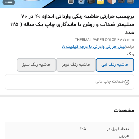
برچسب حرارتی حاشیه رنگی وارداتی اندازه 40 در 70
میلیمتر ضدآب و روغن با ماندگاری چاپ یک ساله ( 125
عدد
THERMAL PAPER COLOR 40*70 mm
برند:
لیبل حرارتی وادراتی با درجه کیفیت A
رنگ
حاشیه رنگ آبی
حاشیه رنگ قرمز
حاشیه رنگ سبز
ضمانت چاپ عالی
مشخصات
تعداد لیبل در
125
هررول