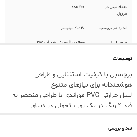
تعداد لیبل در
200 عدد
هررول
اندازه هر برچسب
20*70 میلیمتر
جنس لیبل
موراندی B حرارتی ضد آب pvc
رنگ
رنگ مختلف آبی سبز نارنجی صورتی
توضیحات
برچسبی با کیفیت استثنایی و طراحی
هوشمندانه برای نیازهای متنوع
لیبل حرارتی PVC موراندی با طراحی منحصر به
فرد 4 رنگ در یک رول، تحولی در دنیای
برچسب‌های حرارتی ایجاد کرده است. این
محصول که با بهترین مواد اولیه و تکنولوژی روز
نقد و بررسی