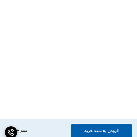
· ماندگاری چاپ: ۱۰ سال در شرایط استاندارد
· سازگاری: تمامی پرینترهای لیبل بلوتوثی حرارتی
---
چرا این برچسب را انتخاب کنیم؟
· ایجاد جلوه‌ای مدرن و صنعتی بر روی محصولات
· مناسب برای برندهای با هویت بصری مدرن و
مینیمال
· مقاومت برابر در شرایط سخت محیطی
· سازگاری کامل با تمامی دستگاه‌های لیبل زن
· ماندگاری چاپ تضمین شده تا ۱۰ سال
---
📞 برای اطلاعات بیشتر یا مشاوره خرید با
پشتیبانی دنیای مینی پرینتر تماس بگیرید.
275,000
افزودن به سبد خرید