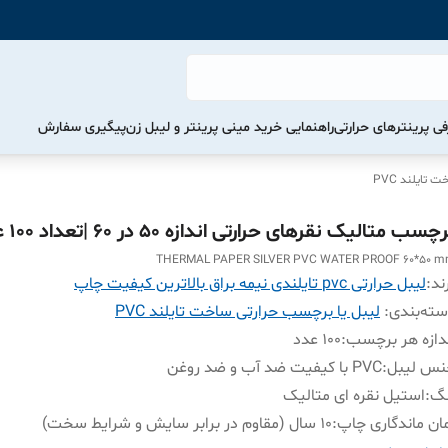
ی پرینترهای حرارتی
راهنمایی خرید مینی پرینتر و لیبل زن
پیگیری سفارش
تایلند PVC
چسب متالیک نقرهای حرارتی اندازه 50 در 60 |تعداد 100 عددی
THERMAL PAPER SILVER PVC WATER PROOF 60*50 
ند:
لیبل حرارتی pvc تایلندی نیمه براق بالاترین کیفیت چاپ
ته‌بندی
:
لیبل یا برچسب حرارتی ساخت تایلند PVC
دازه هر برچسب
:
100 عدد
نس لیبل
:
PVC با کیفیت ضد آب و ضد روغن
نگ
:
استیل نقره ای متالیک
ان ماندگاری چاپ
:
۱۰ سال (مقاوم در برابر سایش و شرایط سخت)