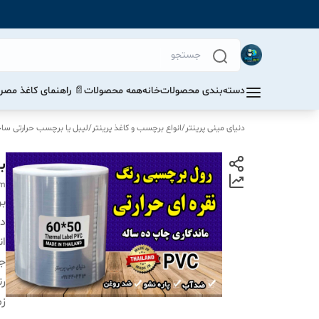
دسته‌بندی محصولات
خانه
همه محصولات
📄 راهنمای کاغذ مصرف
دنیای مینی پرینتر
/
انواع برچسب و کاغذ پرینتر
/
لیبل یا برچسب حرارتی ساخت 
بر
mm
بر
دس
ان
ج
ر
زم