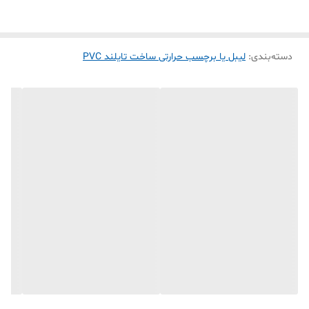
* Phomemo (تمام مدل‌ها از جمله M02, T02, M03,
M110)
* Detonger (تمامی سری‌ها)
دسته‌بندی
:
لیبل یا برچسب حرارتی ساخت تایلند PVC
* PT260
* Chiteng & Chitta
* AIYIN
* LUCK JINGLE
* Flash Label
* و سایر برندها...
---
#### ✅ مزایای کلیدی :
✅ ماندگاری چاپ ۱۰ ساله:
- مقاومت فوق‌العاده در برابر سایش، نور خورشید و
عوامل محیطی