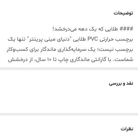
جنس لیبل
لیبل حرارتی ضد آب pvc
توضیحات
#### طلایی که یک دهه می‌درخشد!
برچسب حرارتی PVC طلایی "دنیای مینی پرینتر" تنها یک
برچسب نیست؛ یک سرمایه‌گذاری ماندگار برای کسب‌وکار
شماست. با گارانتی ماندگاری چاپ تا ۱۰ سال، از درخشش
و خوانایی بی‌نقص طرح و متن خود، حتی در شرایط سخت،
مطمئن باشید.
نقد و بررسی
---
#### سازگاری کامل و بدون دغدغه
نگران سازگاری با دستگاه خود نباشید! این برچسب‌ها به
طور کامل با تمامی پرینترهای حرارتی رومیزی و پرتابل
نظرات
(مینی پرینتر) موجود در بازار ایران سازگاری دارند، از جمله: