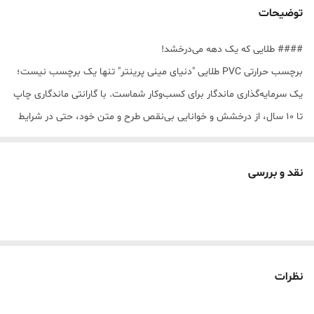
توضیحات
#### طلایی که یک دهه می‌درخشد!
برچسب حرارتی PVC طلایی "دنیای مینی پرینتر" تنها یک برچسب نیست؛
یک سرمایه‌گذاری ماندگار برای کسب‌وکار شماست. با گارانتی ماندگاری چاپ
تا ۱۰ سال، از درخشش و خوانایی بی‌نقص طرح و متن خود، حتی در شرایط
سخت، مطمئن باشید.
---
نقد و بررسی
#### سازگاری کامل و بدون دغدغه
نگران سازگاری با دستگاه خود نباشید! این برچسب‌ها به طور کامل با تمامی
پرینترهای حرارتی رومیزی و پرتابل (مینی پرینتر) موجود در بازار ایران
سازگاری دارند، از جمله:
* Phomemo (تمام مدل‌ها از جمله M02, T02, M03, M110)
نظرات
* Detonger (تمامی سری‌ها)