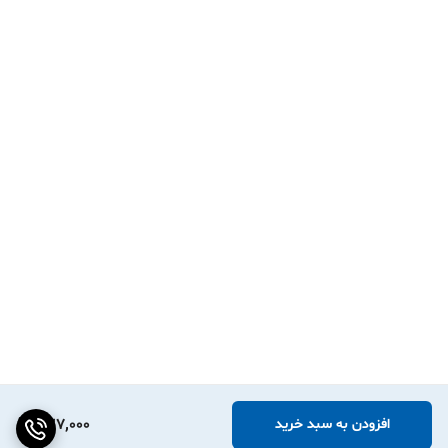
پاسخ: بله! این برچسب‌ها با فرمولاسیون خاصی تولید شده‌اند تا در برابر
سایش، نور UV و رطوبت مقاومت فوق‌العاده‌ای داشته باشند و چاپ روی
آن‌ها برای سال‌ها بدون محو شدن باقی می‌ماند.
سوال: با دستگاه Phomemo M110 من سازگار است؟
پاسخ: قطعاً! این برچسب‌ها با تمام مدل‌های برند Phomemo و سایر
برندهای لیست شده، به طور کامل سازگاری دارند.
سوال: برای چسباندن روی سیلیکون پک در فریزر مناسب است؟
پاسخ: کاملاً! ترکیب چسب قوی، ضد آب بودن و ماندگاری چاپ بالا، آن را به
گزینه‌ای ایده‌آل برای استفاده در فریزر و محیط‌های سرد تبدیل کرده است.
327,000
افزودن به سبد خرید