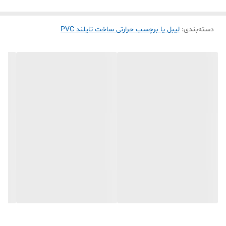
* PT260
* Chiteng & Chitta
دسته‌بندی
:
لیبل یا برچسب حرارتی ساخت تایلند PVC
* AIYIN
* LUCK JINGLE
* Flash Label
* و سایر برندها...
---
#### ✅ مزایای کلیدی :
✅ ماندگاری چاپ ۱۰ ساله:
- مقاومت فوق‌العاده در برابر سایش، نور خورشید و عوامل محیطی
- تضمین کیفیت چاپ برای یک دهه
✅ سازگاری جهانی با لیبل‌زن‌ها:
- بدون نگرانی از خرید برچسب نامتغایر! با تمام برندهای محبوب بازار از
Phomemo تا JINGLE و Flash Label کار می‌کند.