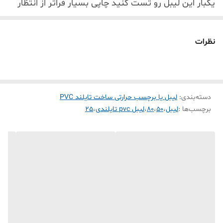
یکبار این لیبل رو تست کنید چاپی بسیار فراتر از انتظار
شما انجام میدهد
رول برچسب PVC حرارتی سفید ساخت کشور تایلند
نظرات
لیبل pvc حرارتی تایلندی اغلب لیبل زن های حرارتی
موجود در بازار رو پشتیبانی میکنه( phomemo ,
marklife . tp260 . detonger . bixelon. chiteng)
دسته‌بندی
:
لیبل یا برچسب حرارتی ساخت تایلند PVC
1- پاره نشو ( به علت pvc بودن بهیچ عنوان پاره نمی شود که ماندگاری
برچسب‌ها :
لیبل
،
50
،
80
،
لیبل pvc تایلندی
،
25
برچسب چاپ شده رو خیلی بالا میبره )
2- ضد آب ( تست چاپ که مدت 24 ساعت لیبل چاپ شده در آب بماند
هیچ تغیری نه کمرنگ پاک نمی شود )
3-ضد سرما ( مانگاری لیبل چاپ شده در فریزر و سردخانه به مدت طولانی
که چسبندگی و رنگ چاپ شده پاک نمی شود )
4- ضد روغن (برای محیط آشپز خانه که در معرض روغن و آب هست این
لیبل بسیار مقاوم هست)