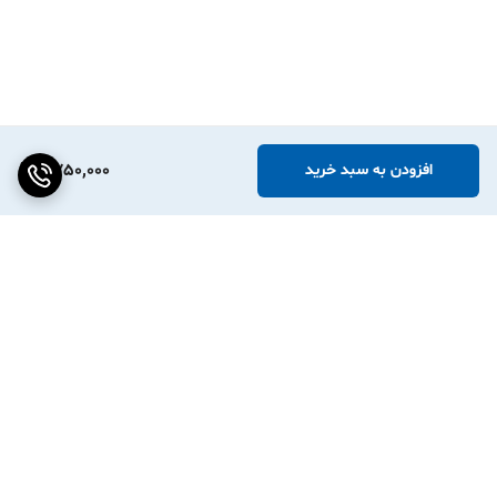
✅برای فروشگاه های آنلاین، این پرینتر می تواند ابزاری کارآمد برای
تبلیغات و ترویج فروش
✅کاهش هزینه و زمان( این پرینتر به جوهر احتیاج ندارد)
✅ نمایش حرفه ای محصولات
⬅️ اتصال موبایل اندروید و ایفون
6,750,000
افزودن به سبد خرید
⚠️ شارژ تایپ سی
♻️باطری ۲۵۰۰ بسیار قدرتمند
📳سنسور تشخیص اتوماتیک برچسب
برنامه چاپ EXPERT LABEL در گوگل پلی و اپ استور بصورت رایگان
موجود میباشد
⛔️⛔️خوبی این پرینتر اینکه لیبل ایرانی رو چاپ می‌کنه چون لیبل ایرانی هم
برگشت به بالا
ارزونه و هم همه شهرهای ایران موجوده و هیچ وقت برای خرید مواد اولیه
مجبور به فروشگاه خاصی نیستید⛔️⛔️