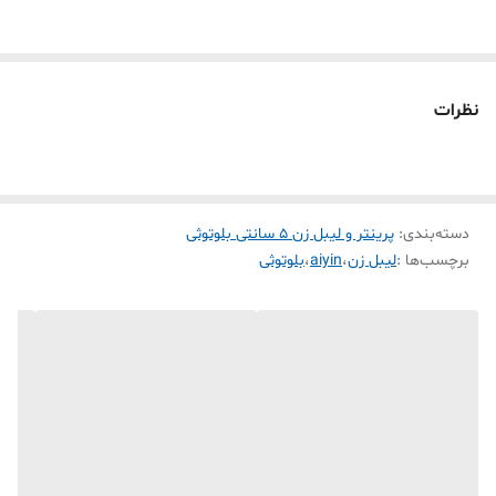
ها و خشکبار
🔥 قابلیت چاپ بارکد محصولات برای تولید کننده محصولات خانگی و
سنتی
نظرات
🔥برچسب کابل، مخصوص برقکارها
🔥برچسب جواهرات و لوازم تزئینات
🔥 برچسب آدرس، پیام تشکر از مشتری انلاین
دسته‌بندی
:
پرینتر و لیبل زن 5 سانتی بلوتوثی
🔥برچسب پوشه و جزوه درسی مخصوص دانش آموزان و دانشجویان
برچسب‌ها :
لیبل زن
،
aiyin
،
بلوتوثی
📠📠 با این پرینتر تمام نیازهای لیبل برچسب را میتونید انجام بدین .📠
📠
محدوده عرض برچسب 50 میلی متر است،
📊 تنوع بسیار بالا در عرضهای مختلف برچسب عرض قابل چاپ 📊
قابلیت چاپ در اندازه های موجود
15*25 میلیمتر