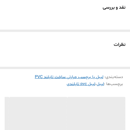
رول برچسب PVC حرارتی سفید ساخت کشور تایلند
نقد و بررسی
لیبل pvc حرارتی تایلندی اغلب لیبل زن های حرارتی
موجود در بازار رو پشتیبانی میکنه( phomemo ,
marklife . tp260 . detonger . bixelon. chiteng)
1- پاره نشو ( به علت pvc بودن بهیچ عنوان پاره نمی شود که ماندگاری
نظرات
برچسب چاپ شده رو خیلی بالا میبره )
2- ضد آب ( تست چاپ که مدت 24 ساعت لیبل چاپ شده در آب بماند
هیچ تغیری نه کمرنگ پاک نمی شود )
دسته‌بندی
:
لیبل یا برچسب حرارتی ساخت تایلند PVC
3-ضد سرما ( مانگاری لیبل چاپ شده در فریزر و سردخانه به مدت طولانی
برچسب‌ها :
لیبل
،
لیبل pvc تایلندی
که چسبندگی و رنگ چاپ شده پاک نمی شود )
4- ضد روغن (برای محیط آشپز خانه که در معرض روغن و آب هست این
لیبل بسیار مقاوم هست)
5- نیمه براق (لیبل حرارتی کاغذی در بازار ایران کاملا مات هستند ولی این
لیبل نیمه براق هست به همین علت کیفیت چاپش بسیار با کیفیت تر از