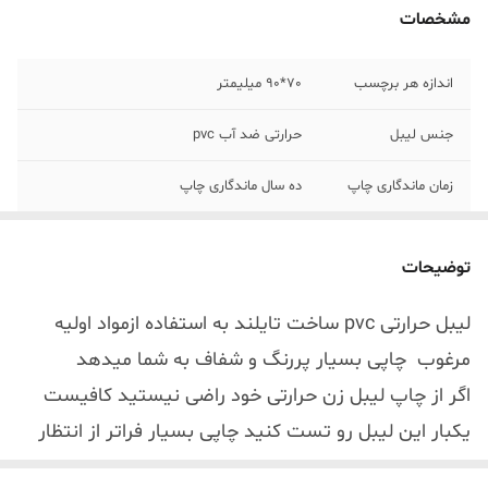
مشخصات
اندازه هر برچسب
70*90 میلیمتر
جنس لیبل
حرارتی ضد آب pvc
زمان ماندگاری چاپ
ده سال ماندگاری چاپ
تعداد لیبل در
دو مدل 100 عددی و 500 عددی
هررول
توضیحات
لیبل حرارتی pvc ساخت تایلند به استفاده ازمواد اولیه
مرغوب چاپی بسیار پررنگ و شفاف به شما میدهد
اگر از چاپ لیبل زن حرارتی خود راضی نیستید کافیست
یکبار این لیبل رو تست کنید چاپی بسیار فراتر از انتظار
شما انجام میدهد