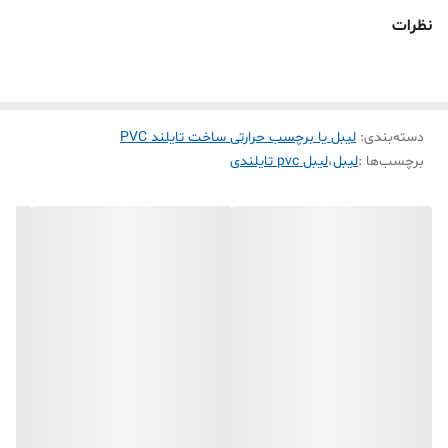
رول برچسب PVC حرارتی سفید ساخت کشور تایلند
نظرات
لیبل pvc حرارتی تایلندی اغلب لیبل زن های حرارتی
موجود در بازار رو پشتیبانی میکنه( phomemo ,
marklife . tp260 . detonger . bixelon. chiteng)
دسته‌بندی
:
لیبل یا برچسب حرارتی ساخت تایلند PVC
1- پاره نشو ( به علت pvc بودن بهیچ عنوان پاره نمی شود که ماندگاری
برچسب‌ها :
لیبل
،
لیبل pvc تایلندی
برچسب چاپ شده رو خیلی بالا میبره )
2- ضد آب ( تست چاپ که مدت 24 ساعت لیبل چاپ شده در آب بماند
هیچ تغیری نه کمرنگ پاک نمی شود )
3-ضد سرما ( مانگاری لیبل چاپ شده در فریزر و سردخانه به مدت طولانی
که چسبندگی و رنگ چاپ شده پاک نمی شود )
4- ضد روغن (برای محیط آشپز خانه که در معرض روغن و آب هست این
لیبل بسیار مقاوم هست)
5- نیمه براق (لیبل حرارتی کاغذی در بازار ایران کاملا مات هستند ولی این
لیبل نیمه براق هست به همین علت کیفیت چاپش بسیار با کیفیت تر از