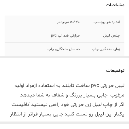
مشخصات
اندازه هر برچسب
70*50 میلیمتر
جنس لیبل
حرارتی ضد آب pvc
زمان ماندگاری چاپ
ده سال ماندگاری چاپ
تعداد لیبل در
دو مدل 125 عددی و 500 عددی
هررول
توضیحات
لیبل حرارتی pvc ساخت تایلند به استفاده ازمواد اولیه
مرغوب چاپی بسیار پررنگ و شفاف به شما میدهد
اگر از چاپ لیبل زن حرارتی خود راضی نیستید کافیست
یکبار این لیبل رو تست کنید چاپی بسیار فراتر از انتظار
شما انجام میدهد