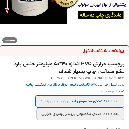
برچسب حرارتی PVC اندازه 30*50 میلیمتر جنس پاره
نشو ضدآب ، چاپ بسیار شفاف
THERMAL PAPER PVC WATER PROOF 50*30 mm
برند:
لیبل حرارتی pvc تایلندی نیمه براق بالاترین کیفیت چاپ
تعداد برچسب
تعداد 200 عددی مخصوص لیبل زن بلوتوثی همراه
تعداد 1000 عددی مخصوص پرینتر رومیزی حرارتی