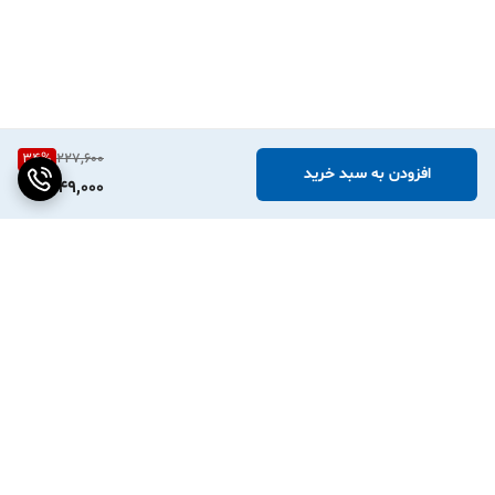
34
%
227,600
افزودن به سبد خرید
149,000
برگشت به بالا