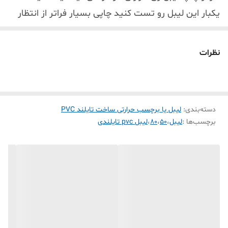
یکبار این لیبل رو تست کنید چاپی بسیار فراتر از انتظار
شما انجام میدهد
رول برچسب PVC حرارتی سفید ساخت کشور تایلند
نظرات
لیبل pvc حرارتی تایلندی اغلب لیبل زن های حرارتی
موجود در بازار رو پشتیبانی میکنه( phomemo ,
marklife . tp260 . detonger . bixelon. chiteng)
دسته‌بندی
:
لیبل یا برچسب حرارتی ساخت تایلند PVC
1- پاره نشو ( به علت pvc بودن بهیچ عنوان پاره نمی شود که ماندگاری
برچسب‌ها :
لیبل
،
50
،
80
،
لیبل pvc تایلندی
برچسب چاپ شده رو خیلی بالا میبره )
2- ضد آب ( تست چاپ که مدت 24 ساعت لیبل چاپ شده در آب بماند
هیچ تغیری نه کمرنگ پاک نمی شود )
3-ضد سرما ( مانگاری لیبل چاپ شده در فریزر و سردخانه به مدت طولانی
که چسبندگی و رنگ چاپ شده پاک نمی شود )
4- ضد روغن (برای محیط آشپز خانه که در معرض روغن و آب هست این