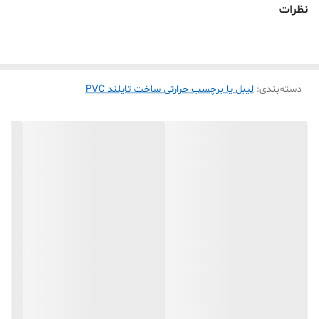
لیبل بسیار مقاوم هست)
نظرات
3- نیمه براق (لیبل حرارتی کاغذی در بازار ایران کاملا مات هستند ولی این
لیبل نیمه براق هست به همین علت کیفیت چاپش بسیار با کیفیت تر از
بقیه هست)
دسته‌بندی
:
لیبل یا برچسب حرارتی ساخت تایلند PVC
4-ماندگاری بسیار بالا چاپ که به مرور زمان پاک نمیشه اصلا (مخصوص
چاپ رو کارتن آدرس پستی که با نوار چسب مستقیم هم پاک نمی شود و
چسبندگی بسیار بالایی دارد و با اطمینان کامل میشه برا ادرس استفاده
کرد )