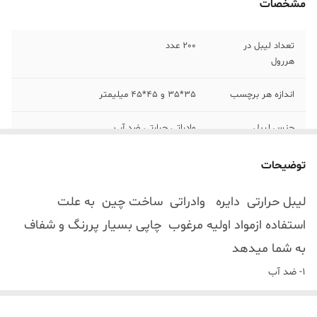
مشخصات
تعداد لیبل در
200 عدد
هررول
اندازه هر برچسب
35*35 و 45*45 میلیمتر
جنس لیبل
وادراتی حرارتی ضد آب
رنگ
رنگ بنفش
توضیحات
لیبل حرارتی دایره وادراتی ساخت چین به علت
استفاده ازمواد اولیه مرغوب چاپی بسیار پررنگ و شفاف
به شما میدهد
1- ضد آب
2- ضد روغن (برای محیط آشپز خانه که در معرض روغن و آب هست این