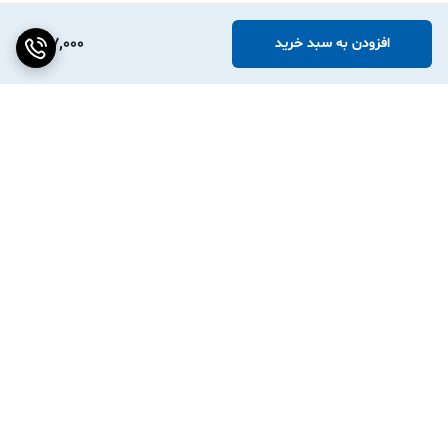
177,000
افزودن به سبد خرید
برگشت به بالا
ارسال هر روز بسته ها بجز
واردات مستقیم از چین
روزهای تعطیل
تایوان