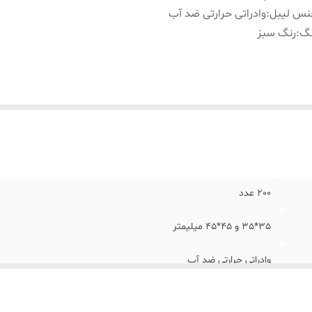
نس لیبل
:
وادراتی حرارتی ضد آب
نگ
:
رنگ سبز
200 عدد
35*35 و 45*45 میلیمتر
وادراتی حرارتی ضد آب
رنگ سبز