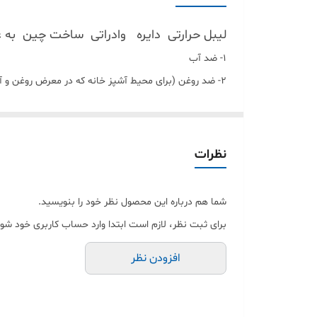
لیبل حرارتی دایره وادراتی ساخت چین به ع
1- ضد آب
2- ضد روغن (برای محیط آشپز خانه که در معرض روغن و آب هست این لیبل بسیار مقاوم هست)
3- نیمه براق (لیبل حرارتی کاغذی در بازار ایران کاملا مات هستند ولی این لیبل نیمه براق هست به همین علت کیفیت چاپش بسیار با کیفیت تر از بقیه هست)
4-ماندگاری بسیار بالا چاپ که به مرور زمان پاک نمیش
میشه برا ادرس استفاده کرد )
نظرات
شما هم درباره این محصول نظر خود را بنویسید.
برای ثبت نظر، لازم است ابتدا وارد حساب کاربری خود شوی
افزودن نظر