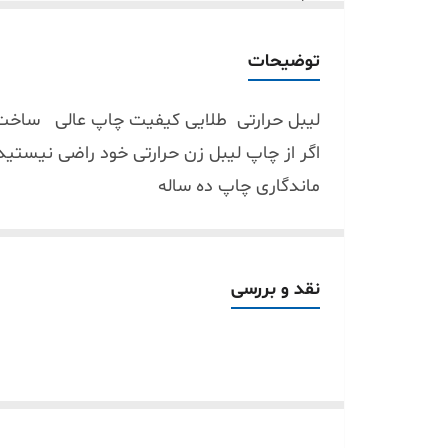
توضیحات
لیبل حرارتی طلایی کیفیت چاپ عالی ساخت ت
اگر از چاپ لیبل زن حرارتی خود راضی نیستید
ماندگاری چاپ ده ساله
bixelon. chiteng)
نقد و بررسی
1- پاره نشو ( به علت pvc بودن بهیچ عنوان پاره نمی شود که ماندگاری برچسب چاپ شده رو خیلی بالا میبره )
2- ضد آب ( تست چاپ که مدت 24 ساعت لیبل چاپ شده در آب بماند هیچ تغیری نه کمرنگ پاک نمی شود )
3-ضد سرما ( مانگاری لیبل چاپ شده در فریزر و سردخانه به مدت طولانی که چسبندگی و رنگ چاپ شده پاک نمی شود )
4- ضد روغن (برای محیط آشپز خانه که در معرض روغن و آب هست این لیبل بسیار مقاوم هست)
5- نیمه براق (لیبل حرارتی کاغذی در بازار ایران کاملا مات هستند ولی این لیبل نیمه براق هست به همین علت کیفیت چاپش بسیار با کیفیت تر از بقیه هست)
6-ماندگاری بسیار بالا چاپ که به مرور زمان پاک نمیش