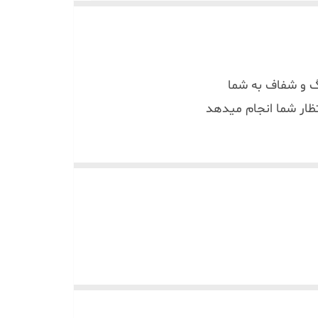
گ و شفاف به شما
تظار شما انجام میدهد
ب لیبل زن های حرارتی موجود در بازار رو پشتیبانی میکنه( phomemo , marklife . tp260 . detonger .
ود و چسبندگی بسیار بالایی دارد و با اطمینان کامل