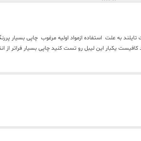
ایلند به علت استفاده ازمواد اولیه مرغوب چاپی بسیار پررن
 کافیست یکبار این لیبل رو تست کنید چاپی بسیار فراتر از ان
لیبل pvc حرارتی تایلندی اغل
ه اصلا (مخصوص چاپ رو کارتن آدرس پستی که با نوار چسب مستقیم هم پاک نمی ش