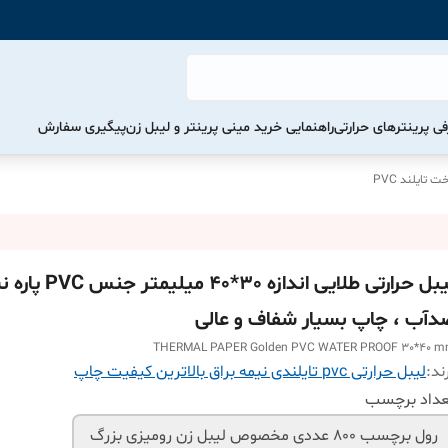
ی پرینترهای حرارتی
راهنمایی خرید مینی پرینتر و لیبل زن
پیگیری سفارش
تایلند PVC
لیبل حرارتی طلایی اندازه 30*40 میلیم
دآب ، چاپ بسیار شفاف و عالی
THERMAL PAPER Golden PVC WATER PROOF 30*40 
ند:
لیبل حرارتی pvc تایلندی نیمه براق بالاترین کیفیت چاپ
عداد برچسب
رول برچسب 800 عددی مخصوص لیبل زن رومیزی بزرگ