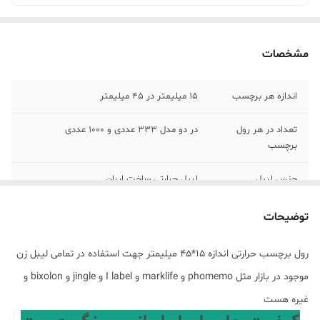
مشخصات
اندازه هر برچسب
15 میلیمتر در 45 میلیمتر
تعداد در هر رول
در دو مدل 333 عددی و 1000 عددی
برچسب
جنس لیبل
لیبل حرارتی ساخت ایران
رنگ
سفید
توضیحات
رول برچسب حرارتی اندازه 15*45 میلیمتر جهت استفاده در تمامی لیبل زن
موجود در بازار مثل phomemo و marklife و I label و jingle و bixolon و
غیره هست