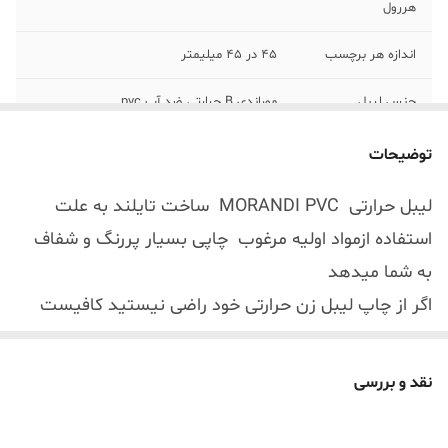
هررول
اندازه هر برچسب
45 در 45 میلیمتر
جنس لیبل
موراندی B حرارتی ضد آب pvc
رنگ
رنگ مختلف آبی سبز نارنجی صورتی در یک رول
توضیحات
لیبل حرارتی MORANDI PVC ساخت تایلند به علت
استفاده ازمواد اولیه مرغوب چاپی بسیار پررنگ و شفاف
به شما میدهد
اگر از چاپ لیبل زن حرارتی خود راضی نیستید کافیست
یکبار این لیبل رو تست کنید چاپی بسیار فراتر از انتظار
شما انجام میدهد
نقد و بررسی
رول برچسب PVC حرارتی در هر رول از چهار رنگ مختلف
تشکیل شده