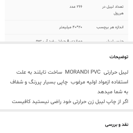
تعداد لیبل در
266 عدد
هررول
اندازه هر برچسب
20*40 میلیمتر
جنس لیبل
موراندی A حرارتی ضد آب pvc
رنگ
رنگ مختلف صورتی آبی سفید
توضیحات
لیبل حرارتی MORANDI PVC ساخت تایلند به علت
استفاده ازمواد اولیه مرغوب چاپی بسیار پررنگ و شفاف
به شما میدهد
اگر از چاپ لیبل زن حرارتی خود راضی نیستید کافیست
یکبار این لیبل رو تست کنید چاپی بسیار فراتر از انتظار
شما انجام میدهد
نقد و بررسی
رول برچسب PVC حرارتی در هر رول از چهار رنگ مختلف