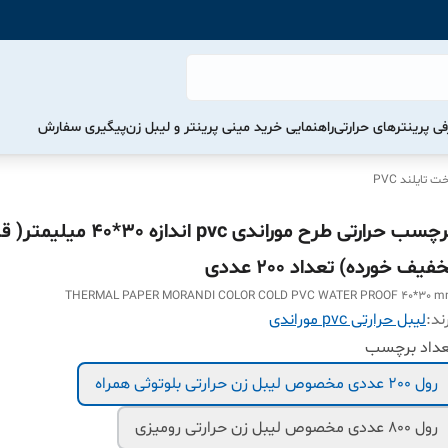
ی پرینترهای حرارتی
راهنمایی خرید مینی پرینتر و لیبل زن
پیگیری سفارش
تایلند PVC
برچسب حرارتی طرح موراندی pvc اندازه 30*0
فیف خورده) تعداد 200 عددی
THERMAL PAPER MORANDI COLOR COLD PVC WATER PROOF 40*30 
ند:
لیبل حرارتی pvc موراندی
عداد برچسب
رول 200 عددی مخصوص لیبل زن حرارتی بلوتوثی همراه
رول 800 عددی مخصوص لیبل زن حرارتی رومیزی