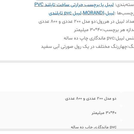
ته‌بندی
:
لیبل یا برچسب حرارتی ساخت تایلند PVC
چسب‌ها :
لیبل
،
MORANDI
،
لیبل pvc تایلندی
داد لیبل در هررول
:
دو مدل 200 عددی و 800 عددی
دازه هر برچسب
:
40*30 میلیمتر
نس لیبل
:
pvc ماندگاری چاپ ده ساله
نگ
:
چهاررنگ مختلف در یک رول صورتی آبی سفید
دو مدل 200 عددی و 800 عددی
40*30 میلیمتر
pvc ماندگاری چاپ ده ساله