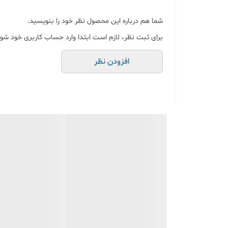
میشه برا ادرس استفاده کرد )
شما هم درباره این محصول نظر خود را بنویسید.
7-به علت pvc بودن جای چسب روی محصلات که زده شده نمی ماند برای محصولاتی مثل شیشه ، بشقاب و دکوری که لیبل به مرور عوض باید شود جای کثیفی لیبل قبلی اصلا نمیماند
برای ثبت نظر، لازم است ابتدا وارد حساب کاربری خود شوی
افزودن نظر