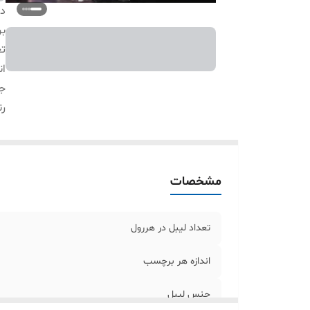
دس
بر
تع
ان
ج
ر
مشخصات
تعداد لیبل در هررول
اندازه هر برچسب
جنس لیبل