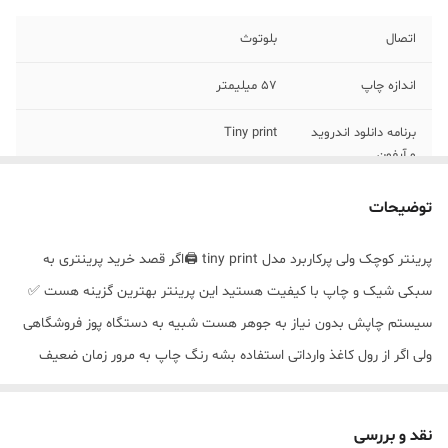
اتصال
بلوتوث
اندازه چاپ
57 میلیمتر
برنامه دانلود اندروید
Tiny print
و آیفون
کیفیت (رزولوشن)
203 DPI
توضیحات
چاپ
پرینتر کوچک ولی پرکاربرد مدل tiny print 🖨️اگر قصد خرید پرینتری به
سبکی شیک و چاپ با کیفیت هستید این پرینتر بهترین گزینه هست ✅
سیستم چاپش بدون نیاز به جوهر هست شبیه به دستگاه پوز فروشگاهی
ولی اگر از رول کاغذ وارداتی استفاده بشه رنگ چاپ به مرور زمان ضعیف
نمیشود ✅ از طریق بلوتوث به همه موبایلها وصل میشه و سریع شروع به
چاپ می‌کنه ✅برنامه چاپش tiny print داخل گوگل پلی و آپ استور دانلود
نقد و بررسی