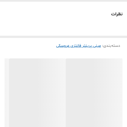
(نقطه‌ای ریز چاپی داخل زمینه سفید رو نمی اندازه )
۲- هر تعدادی که چاپ بکنه داغ نمیکنه
نظرات
۳- بدنه این پرینتر از مواد پلیمری نو ساخته شده
۴-نرم افزار موبایل این پرینتر tiny print هست که خیلی روانتر از نرم افزار
funprint
دسته‌بندی
:
مینی پرینتر فانتزی عروسکی
✅ سیستم چاپش بدون نیاز به جوهر هست شبیه به دستگاه پوز
فروشگاهی ولی اگر از رول کاغذ وارداتی استفاده بشه رنگ چاپ به مرور زمان
ضعیف نمیشود
✅ از طریق بلوتوث به همه موبایلها وصل میشه و سریع شروع به چاپ
می‌کنه
✅برنامه چاپش tiny print داخل گوگل پلی و آپ استور دانلود میشه کرد
✅باطری قابل شارژ 1200 میلی آمپر