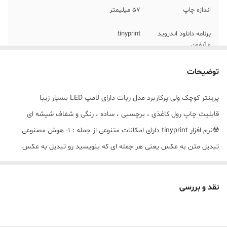
اندازه چاپ
57 میلیمتر
برنامه دانلود اندروید
tinyprint
و آیفون
برند
طرح ربات
توضیحات
پرینتر کوچک ولی پرکاربرد مدل ربات دارای لامپ LED بسیار زیبا
قابلیت چاپ رول کاغذی ، برچسبی ، ساده ، رنگی و شفاف شیشه ای
☢️نرم افزار tinyprint دارای امکانات متنوعی از جمله : 1- هوش مصنوعی
تبدیل متن به عکس یعنی هر جمله ای که بنویسید رو تبدیل به عکس
میکنه
2-تبدیل عکس واقعی به نقاشی 3-تبدیل عکس ها به متن
نقد و بررسی
4-چاپ فایلهای pdf 🖨️فرق این پرینتر با مدلهای ارزونتر
1-نوشته ها و طرحهای چاپی زمینه سفید رو خیلی با کیفیت تر چاپ می‌کنه