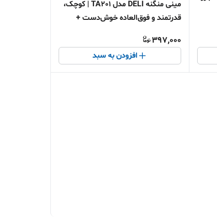
مینی منگنه DELI مدل TA201 | کوچک،
قدرتمند و فوق‌العاده خوش‌دست +
همراه 830 سوزن
397,000
افزودن به سبد