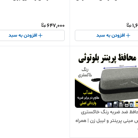
ای رومیزی
📎
647,000
1,
افزودن به سبد
افزودن به سبد
افظ ضد ضربه رنگ خاکستری
ینی پرینتر و لیبل زن | همراه
 دستگاه شما!