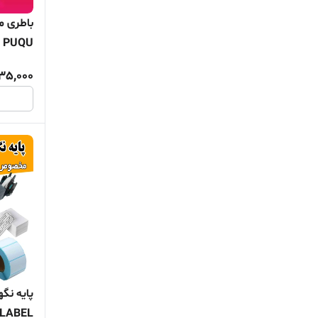
باطری م
PUQU اصلی
35,000
پایه نگ