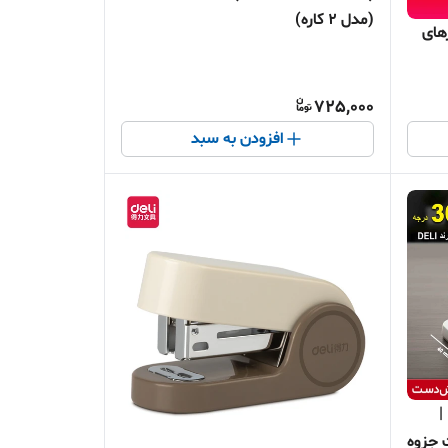
(مدل 2 کاره)
رهای
725,000
افزودن به سبد
✨ منگنه چرخشی 360 درجه DELI |
 جزوه