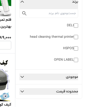
برند
قلم تمی
DELI
بهترین 
مینی پری
89,000
head cleaning thermal printer
HSPOS
OPEN LABEL
PUQU
موجودی
برچسب چاپ آماده
محدوده قیمت