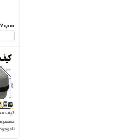
پرینتره
670,000
کیف مح
مخصوص م
ناموجود
همیشگی