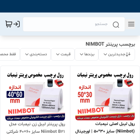
برچسب پرینتر NIMBOT
جدیدترین
برندها
قیمت
دسته‌بندی
فقط محصو
رول لیبل اصلی نیمبات
رول پرینتر لیبل زن نیمبات مدل
(Niimbot) سایز 30*50 | اورجینال
Niimbot B21 سایز 6۰×4۰ شرکتی
با چیپست هوشمند | مخصوص
وارداتی NIMBOT اصلی