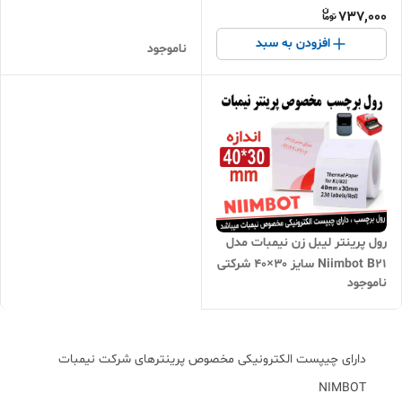
737,000
پرینتر B21 و B3S
افزودن به سبد
ناموجود
رول پرینتر لیبل زن نیمبات مدل
Niimbot B21 سایز ۳۰×4۰ شرکتی
ناموجود
وارداتی NIMBOT اصلی
دارای چیپست الکترونیکی مخصوص پرینترهای شرکت نیمبات
NIMBOT