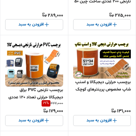
نارنجی 200 عددی ساخت چین 50
در 40 با کیفیت چاپ بالا و
289,000
275,000
ماندگاری طولانی مدت
افزودن به سبد
افزودن به سبد
برچسب حرارتی دیجیکالا و اسنپ
شاپ مخصوص پرینترهای کوچک
برچسب نارنجی PVC براق
و بلوتوثی ساخت ایران 166عددی
دیجیکالا حرارتی تعداد 120 عددی
19
%
222,000
مخصوص انواع لیبل زن بلوتوثی
179,000
131,000
افزودن به سبد
افزودن به سبد