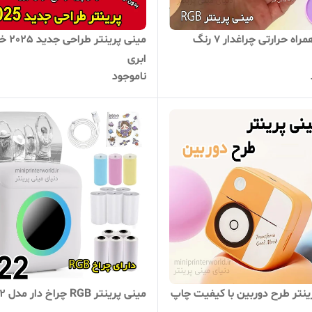
پرینتر همراه حرارتی چراغدار 7 رنگ
مینی پرینتر
ابری
ناموجود
ینتر طرح دوربین با کیفیت چاپ
مینی پرینتر RGB چراخ دار مدل C22